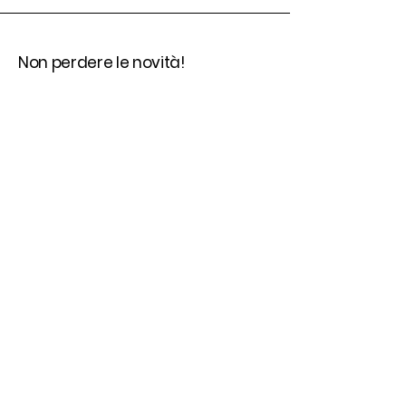
Non perdere le novità!
Inserisci la mail
Invia
SI, tienimi informato
Basecamp Alagna Valsesia
Frazione Bonda,
Alagna Valsesia , 13021 (VC)
Phone : +
39 388 7877769
Phone 2: +39 0163 020042
info@basecampalagna.it